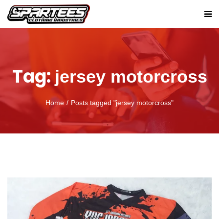
Tag:
jersey motorcross
Home
Posts tagged "jersey motorcross"