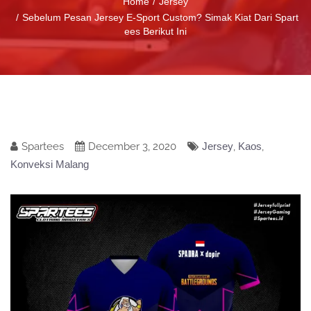
Home
Jersey
Sebelum Pesan Jersey E-Sport Custom? Simak Kiat Dari Spart
ees Berikut Ini
Spartees
December 3, 2020
Jersey
,
Kaos
,
Konveksi Malang