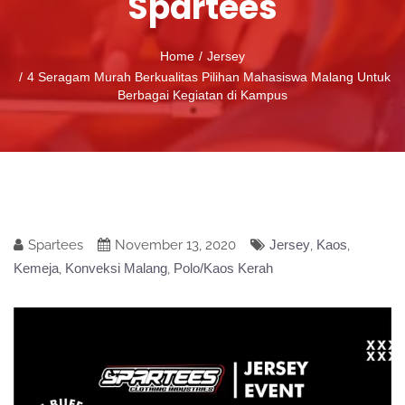
Spartees
Home
Jersey
4 Seragam Murah Berkualitas Pilihan Mahasiswa Malang Untuk
Berbagai Kegiatan di Kampus
Spartees
November 13, 2020
Jersey
,
Kaos
,
Kemeja
,
Konveksi Malang
,
Polo/Kaos Kerah