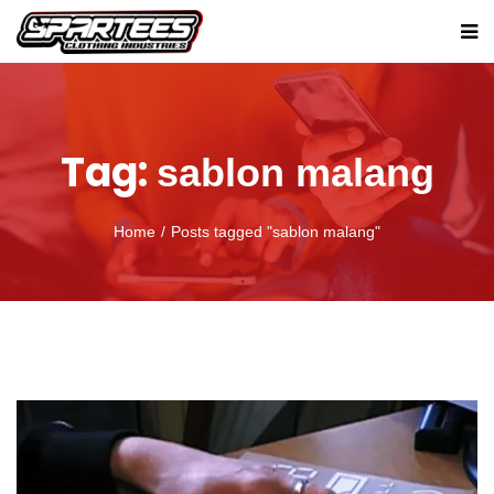
Tag:
sablon malang
Home
Posts tagged "sablon malang"