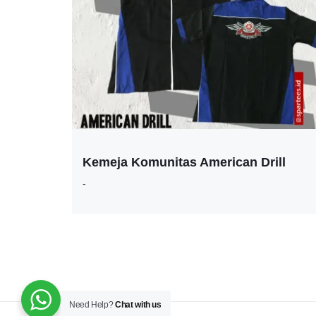
Kemeja Komunitas American Drill
-
Need Help?
Chat with us